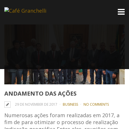
ANDAMENTO DAS AÇÕES
29 DE NOVEMBER DE 2017
BUSINESS
NO COMMENTS
Numerosas ações foram realizadas em 2017, a
fim de para otimizar o processo de realização
Indicação geográfica Entre eles, reuniões com